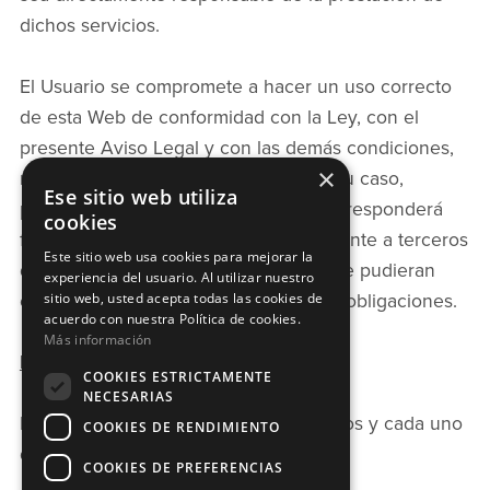
dichos servicios.
El Usuario se compromete a hacer un uso correcto
de esta Web de conformidad con la Ley, con el
presente Aviso Legal y con las demás condiciones,
×
reglamentos e instrucciones que, en su caso,
Ese sitio web utiliza
pudieran ser de aplicación. El Usuario responderá
cookies
frente a MARTA TORCA TRUEBA y frente a terceros
Este sitio web usa cookies para mejorar la
de cualesquiera daños o perjuicios que pudieran
experiencia del usuario. Al utilizar nuestro
sitio web, usted acepta todas las cookies de
causarse por incumplimiento de estas obligaciones.
acuerdo con nuestra Política de cookies.
Más información
LEGISLACIÓN APLICABLES
COOKIES ESTRICTAMENTE
NECESARIAS
El presente Aviso Legal se rige en todos y cada uno
COOKIES DE RENDIMIENTO
de los extremos por la Ley Española.
COOKIES DE PREFERENCIAS